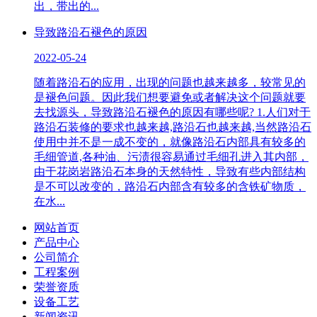
出，带出的...
导致路沿石褪色的原因
2022-05-24
随着路沿石的应用，出现的问题也越来越多，较常见的
是褪色问题。因此我们想要避免或者解决这个问题就要
去找源头，导致路沿石褪色的原因有哪些呢? 1.人们对于
路沿石装修的要求也越来越,路沿石也越来越,当然路沿石
使用中并不是一成不变的，就像路沿石内部具有较多的
毛细管道,各种油、污渍很容易通过毛细孔进入其内部，
由于花岗岩路沿石本身的天然特性，导致有些内部结构
是不可以改变的，路沿石内部含有较多的含铁矿物质，
在水...
网站首页
产品中心
公司简介
工程案例
荣誉资质
设备工艺
新闻资讯