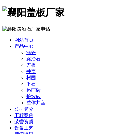
网站首页
产品中心
涵管
路沿石
盖板
井盖
树围
平石
路面砖
护坡砖
整体井室
公司简介
工程案例
荣誉资质
设备工艺