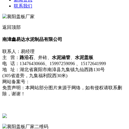
联系我们
返回顶部
南漳鑫易达水泥制品有限公司
联系人：易经理
主 营：
路沿石
、井砖、
水泥涵管
、
水泥盖板
电 话：13476430666、15997259096 、15172641999
地 址：湖北省襄阳市南漳县九集镇九仙西路130号
(305省道旁，九集福利院西30米)
网站备案号：
鄂ICP备2022008398号-1
免责声明：本网站部分图片来源于网络，如有侵权请联系删
除，谢谢！
流量统计
鄂公网安备42062402000215号