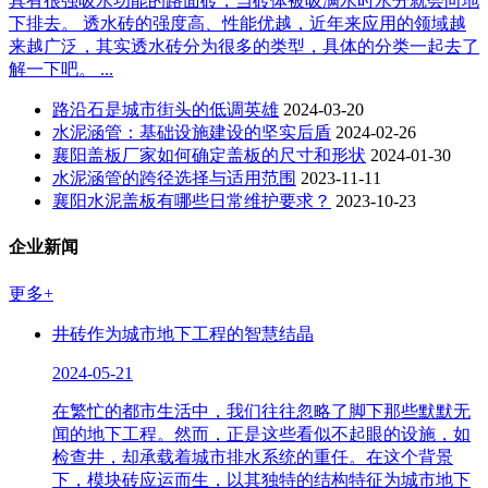
具有很强吸水功能的路面砖，当砖体被吸满水时水分就会向地
下排去。 透水砖的强度高、性能优越，近年来应用的领域越
来越广泛，其实透水砖分为很多的类型，具体的分类一起去了
解一下吧。 ...
路沿石是城市街头的低调英雄
2024-03-20
水泥涵管：基础设施建设的坚实后盾
2024-02-26
襄阳盖板厂家如何确定盖板的尺寸和形状
2024-01-30
水泥涵管的跨径选择与适用范围
2023-11-11
襄阳水泥盖板有哪些日常维护要求？
2023-10-23
企业新闻
更多+
井砖作为城市地下工程的智慧结晶
2024-05-21
在繁忙的都市生活中，我们往往忽略了脚下那些默默无
闻的地下工程。然而，正是这些看似不起眼的设施，如
检查井，却承载着城市排水系统的重任。在这个背景
下，模块砖应运而生，以其独特的结构特征为城市地下