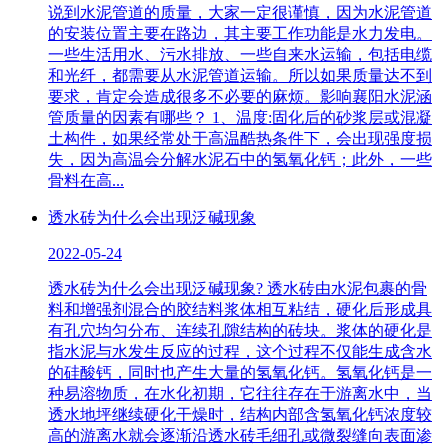
说到水泥管道的质量，大家一定很谨慎，因为水泥管道
的安装位置主要在路边，其主要工作功能是水力发电。
一些生活用水、污水排放、一些自来水运输，包括电缆
和光纤，都需要从水泥管道运输。所以如果质量达不到
要求，肯定会造成很多不必要的麻烦。影响襄阳水泥涵
管质量的因素有哪些？ 1、温度:固化后的砂浆层或混凝
土构件，如果经常处于高温酷热条件下，会出现强度损
失，因为高温会分解水泥石中的氢氧化钙；此外，一些
骨料在高...
透水砖为什么会出现泛碱现象
2022-05-24
透水砖为什么会出现泛碱现象? 透水砖由水泥包裹的骨
料和增强剂混合的胶结料浆体相互粘结，硬化后形成具
有孔穴均匀分布、连续孔隙结构的砖块。浆体的硬化是
指水泥与水发生反应的过程，这个过程不仅能生成含水
的硅酸钙，同时也产生大量的氢氧化钙。氢氧化钙是一
种易溶物质，在水化初期，它往往存在于游离水中，当
透水地坪继续硬化干燥时，结构内部含氢氧化钙浓度较
高的游离水就会逐渐沿透水砖毛细孔或微裂缝向表面渗