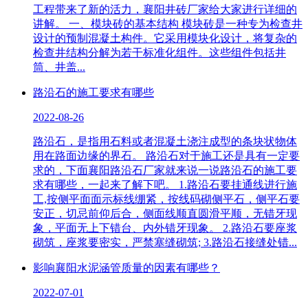
工程带来了新的活力，襄阳井砖厂家给大家进行详细的
讲解。 一、模块砖的基本结构 模块砖是一种专为检查井
设计的预制混凝土构件。它采用模块化设计，将复杂的
检查井结构分解为若干标准化组件。这些组件包括井
筒、井盖...
路沿石的施工要求有哪些
2022-08-26
路沿石，是指用石料或者混凝土浇注成型的条块状物体
用在路面边缘的界石。 路沿石对于施工还是具有一定要
求的，下面襄阳路沿石厂家就来说一说路沿石的施工要
求有哪些，一起来了解下吧。 1.路沿石要挂通线进行施
工,按侧平面面示标线绷紧，按线码砌侧平石，侧平石要
安正，切忌前仰后合，侧面线顺直圆滑平顺，无错牙现
象，平面无上下错台、内外错牙现象。 2.路沿石要座浆
砌筑，座浆要密实，严禁塞缝砌筑; 3.路沿石接缝处错...
影响襄阳水泥涵管质量的因素有哪些？
2022-07-01