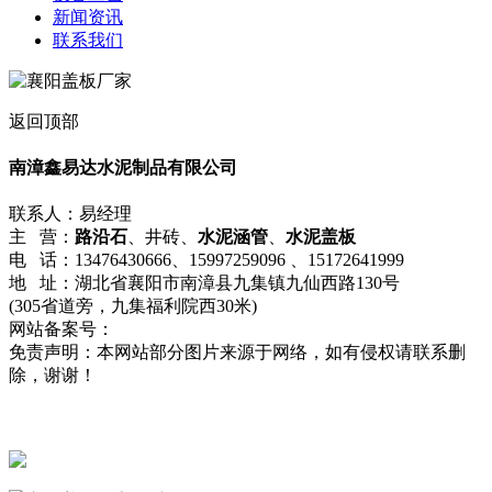
新闻资讯
联系我们
返回顶部
南漳鑫易达水泥制品有限公司
联系人：易经理
主 营：
路沿石
、井砖、
水泥涵管
、
水泥盖板
电 话：13476430666、15997259096 、15172641999
地 址：湖北省襄阳市南漳县九集镇九仙西路130号
(305省道旁，九集福利院西30米)
网站备案号：
鄂ICP备2022008398号-1
免责声明：本网站部分图片来源于网络，如有侵权请联系删
除，谢谢！
流量统计
鄂公网安备42062402000215号