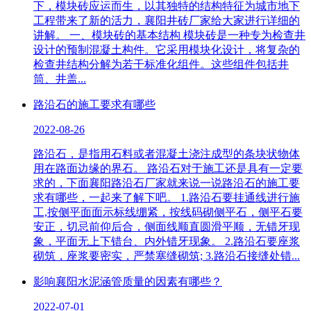
下，模块砖应运而生，以其独特的结构特征为城市地下
工程带来了新的活力，襄阳井砖厂家给大家进行详细的
讲解。 一、模块砖的基本结构 模块砖是一种专为检查井
设计的预制混凝土构件。它采用模块化设计，将复杂的
检查井结构分解为若干标准化组件。这些组件包括井
筒、井盖...
路沿石的施工要求有哪些
2022-08-26
路沿石，是指用石料或者混凝土浇注成型的条块状物体
用在路面边缘的界石。 路沿石对于施工还是具有一定要
求的，下面襄阳路沿石厂家就来说一说路沿石的施工要
求有哪些，一起来了解下吧。 1.路沿石要挂通线进行施
工,按侧平面面示标线绷紧，按线码砌侧平石，侧平石要
安正，切忌前仰后合，侧面线顺直圆滑平顺，无错牙现
象，平面无上下错台、内外错牙现象。 2.路沿石要座浆
砌筑，座浆要密实，严禁塞缝砌筑; 3.路沿石接缝处错...
影响襄阳水泥涵管质量的因素有哪些？
2022-07-01