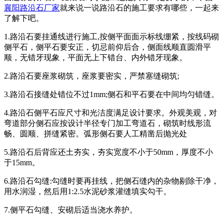
襄阳路沿石厂家
就来说一说路沿石的施工要求有哪些，一起来
了解下吧。
1.路沿石要挂通线进行施工,按侧平面面示标线绷紧，按线码砌
侧平石，侧平石要安正，切忌前仰后合，侧面线顺直圆滑平
顺，无错牙现象，平面无上下错台、内外错牙现象。
2.路沿石要座浆砌筑，座浆要密实，严禁塞缝砌筑;
3.路沿石接缝处错位不过1mm;侧石和平石要在中间均匀错缝。
4.路沿石侧平石应尺寸和光洁度满足设计要求。外观美观，对
弯道部分侧石应按设计半径专门加工弯道石，砌筑时线形流
畅、圆顺、拼缝紧密。弧形侧石要人工精凿后抛光处
5.路沿石后背应还土夯实，夯实宽度不小于50mm，厚度不小
于15mm。
6.路沿石勾缝:勾缝时要再挂线，把侧石缝内的杂物剔除干净，
用水润湿，然后用1:2.5水泥砂浆灌缝填实勾干。
7.侧平石勾缝、安砌后适当浇水养护。