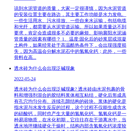
说到水泥管道的质量，大家一定很谨慎，因为水泥管道
的安装位置主要在路边，其主要工作功能是水力发电。
一些生活用水、污水排放、一些自来水运输，包括电缆
和光纤，都需要从水泥管道运输。所以如果质量达不到
要求，肯定会造成很多不必要的麻烦。影响襄阳水泥涵
管质量的因素有哪些？ 1、温度:固化后的砂浆层或混凝
土构件，如果经常处于高温酷热条件下，会出现强度损
失，因为高温会分解水泥石中的氢氧化钙；此外，一些
骨料在高...
透水砖为什么会出现泛碱现象
2022-05-24
透水砖为什么会出现泛碱现象? 透水砖由水泥包裹的骨
料和增强剂混合的胶结料浆体相互粘结，硬化后形成具
有孔穴均匀分布、连续孔隙结构的砖块。浆体的硬化是
指水泥与水发生反应的过程，这个过程不仅能生成含水
的硅酸钙，同时也产生大量的氢氧化钙。氢氧化钙是一
种易溶物质，在水化初期，它往往存在于游离水中，当
透水地坪继续硬化干燥时，结构内部含氢氧化钙浓度较