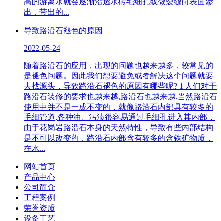
高的游离水就会逐渐沿透水砖毛细孔或微裂缝向表面渗
出，带出的...
导致路沿石褪色的原因
2022-05-24
随着路沿石的应用，出现的问题也越来越多，较常见的
是褪色问题。因此我们想要避免或者解决这个问题就要
去找源头，导致路沿石褪色的原因有哪些呢? 1.人们对于
路沿石装修的要求也越来越,路沿石也越来越,当然路沿石
使用中并不是一成不变的，就像路沿石内部具有较多的
毛细管道,各种油、污渍很容易通过毛细孔进入其内部，
由于花岗岩路沿石本身的天然特性，导致有些内部结构
是不可以改变的，路沿石内部含有较多的含铁矿物质，
在水...
网站首页
产品中心
公司简介
工程案例
荣誉资质
设备工艺