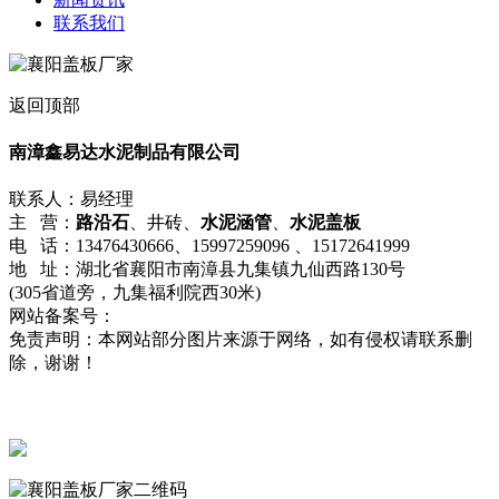
联系我们
返回顶部
南漳鑫易达水泥制品有限公司
联系人：易经理
主 营：
路沿石
、井砖、
水泥涵管
、
水泥盖板
电 话：13476430666、15997259096 、15172641999
地 址：湖北省襄阳市南漳县九集镇九仙西路130号
(305省道旁，九集福利院西30米)
网站备案号：
鄂ICP备2022008398号-1
免责声明：本网站部分图片来源于网络，如有侵权请联系删
除，谢谢！
流量统计
鄂公网安备42062402000215号