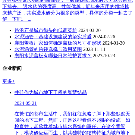
具有很强吸水功能的路面砖，当砖体被吸满水时水分就会向地
下排去。 透水砖的强度高、性能优越，近年来应用的领域越
来越广泛，其实透水砖分为很多的类型，具体的分类一起去了
解一下吧。 ...
路沿石是城市街头的低调英雄
2024-03-20
水泥涵管：基础设施建设的坚实后盾
2024-02-26
襄阳盖板厂家如何确定盖板的尺寸和形状
2024-01-30
水泥涵管的跨径选择与适用范围
2023-11-11
襄阳水泥盖板有哪些日常维护要求？
2023-10-23
企业新闻
更多+
井砖作为城市地下工程的智慧结晶
2024-05-21
在繁忙的都市生活中，我们往往忽略了脚下那些默默无
闻的地下工程。然而，正是这些看似不起眼的设施，如
检查井，却承载着城市排水系统的重任。在这个背景
下，模块砖应运而生，以其独特的结构特征为城市地下