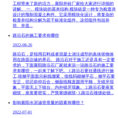
工程带来了新的活力，襄阳井砖厂家给大家进行详细的
讲解。 一、模块砖的基本结构 模块砖是一种专为检查井
设计的预制混凝土构件。它采用模块化设计，将复杂的
检查井结构分解为若干标准化组件。这些组件包括井
筒、井盖...
路沿石的施工要求有哪些
2022-08-26
路沿石，是指用石料或者混凝土浇注成型的条块状物体
用在路面边缘的界石。 路沿石对于施工还是具有一定要
求的，下面襄阳路沿石厂家就来说一说路沿石的施工要
求有哪些，一起来了解下吧。 1.路沿石要挂通线进行施
工,按侧平面面示标线绷紧，按线码砌侧平石，侧平石要
安正，切忌前仰后合，侧面线顺直圆滑平顺，无错牙现
象，平面无上下错台、内外错牙现象。 2.路沿石要座浆
砌筑，座浆要密实，严禁塞缝砌筑; 3.路沿石接缝处错...
影响襄阳水泥涵管质量的因素有哪些？
2022-07-01