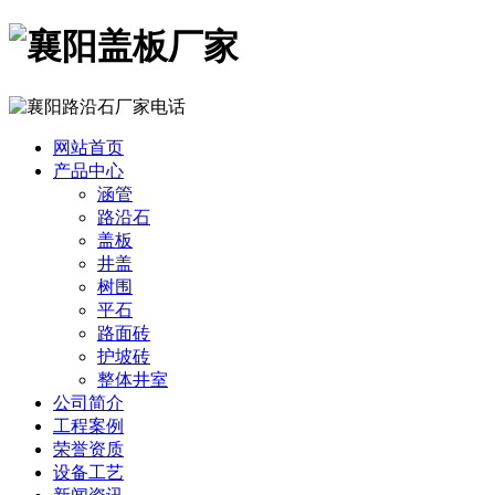
网站首页
产品中心
涵管
路沿石
盖板
井盖
树围
平石
路面砖
护坡砖
整体井室
公司简介
工程案例
荣誉资质
设备工艺