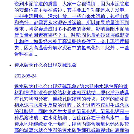
说到水泥管道的质量，大家一定很谨慎，因为水泥管道
的安装位置主要在路边，其主要工作功能是水力发电。
一些生活用水、污水排放、一些自来水运输，包括电缆
和光纤，都需要从水泥管道运输。所以如果质量达不到
要求，肯定会造成很多不必要的麻烦。影响襄阳水泥涵
管质量的因素有哪些？ 1、温度:固化后的砂浆层或混凝
土构件，如果经常处于高温酷热条件下，会出现强度损
失，因为高温会分解水泥石中的氢氧化钙；此外，一些
骨料在高...
透水砖为什么会出现泛碱现象
2022-05-24
透水砖为什么会出现泛碱现象? 透水砖由水泥包裹的骨
料和增强剂混合的胶结料浆体相互粘结，硬化后形成具
有孔穴均匀分布、连续孔隙结构的砖块。浆体的硬化是
指水泥与水发生反应的过程，这个过程不仅能生成含水
的硅酸钙，同时也产生大量的氢氧化钙。氢氧化钙是一
种易溶物质，在水化初期，它往往存在于游离水中，当
透水地坪继续硬化干燥时，结构内部含氢氧化钙浓度较
高的游离水就会逐渐沿透水砖毛细孔或微裂缝向表面渗