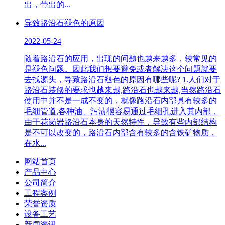
出，带出的...
导致路沿石褪色的原因
2022-05-24
随着路沿石的应用，出现的问题也越来越多，较常见的
是褪色问题。因此我们想要避免或者解决这个问题就要
去找源头，导致路沿石褪色的原因有哪些呢? 1.人们对于
路沿石装修的要求也越来越,路沿石也越来越,当然路沿石
使用中并不是一成不变的，就像路沿石内部具有较多的
毛细管道,各种油、污渍很容易通过毛细孔进入其内部，
由于花岗岩路沿石本身的天然特性，导致有些内部结构
是不可以改变的，路沿石内部含有较多的含铁矿物质，
在水...
网站首页
产品中心
公司简介
工程案例
荣誉资质
设备工艺
新闻资讯