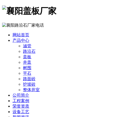
网站首页
产品中心
涵管
路沿石
盖板
井盖
树围
平石
路面砖
护坡砖
整体井室
公司简介
工程案例
荣誉资质
设备工艺