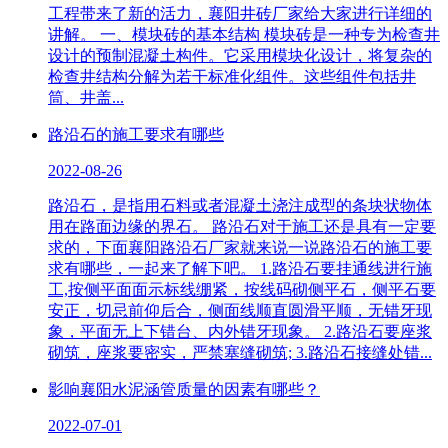
工程带来了新的活力，襄阳井砖厂家给大家进行详细的
讲解。 一、模块砖的基本结构 模块砖是一种专为检查井
设计的预制混凝土构件。它采用模块化设计，将复杂的
检查井结构分解为若干标准化组件。这些组件包括井
筒、井盖...
路沿石的施工要求有哪些
2022-08-26
路沿石，是指用石料或者混凝土浇注成型的条块状物体
用在路面边缘的界石。 路沿石对于施工还是具有一定要
求的，下面襄阳路沿石厂家就来说一说路沿石的施工要
求有哪些，一起来了解下吧。 1.路沿石要挂通线进行施
工,按侧平面面示标线绷紧，按线码砌侧平石，侧平石要
安正，切忌前仰后合，侧面线顺直圆滑平顺，无错牙现
象，平面无上下错台、内外错牙现象。 2.路沿石要座浆
砌筑，座浆要密实，严禁塞缝砌筑; 3.路沿石接缝处错...
影响襄阳水泥涵管质量的因素有哪些？
2022-07-01