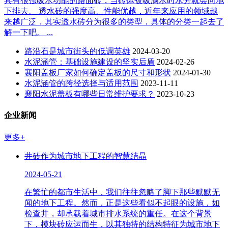
具有很强吸水功能的路面砖，当砖体被吸满水时水分就会向地
下排去。 透水砖的强度高、性能优越，近年来应用的领域越
来越广泛，其实透水砖分为很多的类型，具体的分类一起去了
解一下吧。 ...
路沿石是城市街头的低调英雄
2024-03-20
水泥涵管：基础设施建设的坚实后盾
2024-02-26
襄阳盖板厂家如何确定盖板的尺寸和形状
2024-01-30
水泥涵管的跨径选择与适用范围
2023-11-11
襄阳水泥盖板有哪些日常维护要求？
2023-10-23
企业新闻
更多+
井砖作为城市地下工程的智慧结晶
2024-05-21
在繁忙的都市生活中，我们往往忽略了脚下那些默默无
闻的地下工程。然而，正是这些看似不起眼的设施，如
检查井，却承载着城市排水系统的重任。在这个背景
下，模块砖应运而生，以其独特的结构特征为城市地下