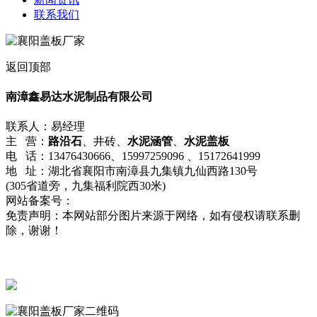
联系我们
返回顶部
南漳鑫易达水泥制品有限公司
联系人：易经理
主 营：
路沿石
、井砖、
水泥涵管
、
水泥盖板
电 话：13476430666、15997259096 、15172641999
地 址：湖北省襄阳市南漳县九集镇九仙西路130号
(305省道旁，九集福利院西30米)
网站备案号：
鄂ICP备2022008398号-1
免责声明：本网站部分图片来源于网络，如有侵权请联系删
除，谢谢！
流量统计
鄂公网安备42062402000215号