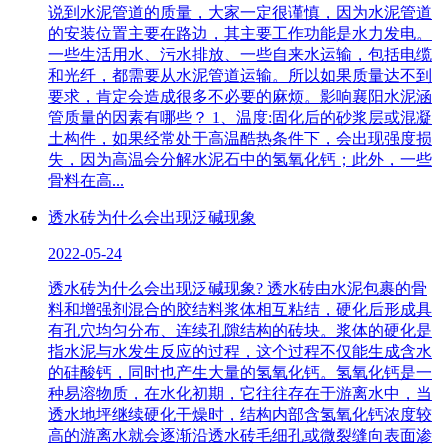
说到水泥管道的质量，大家一定很谨慎，因为水泥管道
的安装位置主要在路边，其主要工作功能是水力发电。
一些生活用水、污水排放、一些自来水运输，包括电缆
和光纤，都需要从水泥管道运输。所以如果质量达不到
要求，肯定会造成很多不必要的麻烦。影响襄阳水泥涵
管质量的因素有哪些？ 1、温度:固化后的砂浆层或混凝
土构件，如果经常处于高温酷热条件下，会出现强度损
失，因为高温会分解水泥石中的氢氧化钙；此外，一些
骨料在高...
透水砖为什么会出现泛碱现象
2022-05-24
透水砖为什么会出现泛碱现象? 透水砖由水泥包裹的骨
料和增强剂混合的胶结料浆体相互粘结，硬化后形成具
有孔穴均匀分布、连续孔隙结构的砖块。浆体的硬化是
指水泥与水发生反应的过程，这个过程不仅能生成含水
的硅酸钙，同时也产生大量的氢氧化钙。氢氧化钙是一
种易溶物质，在水化初期，它往往存在于游离水中，当
透水地坪继续硬化干燥时，结构内部含氢氧化钙浓度较
高的游离水就会逐渐沿透水砖毛细孔或微裂缝向表面渗