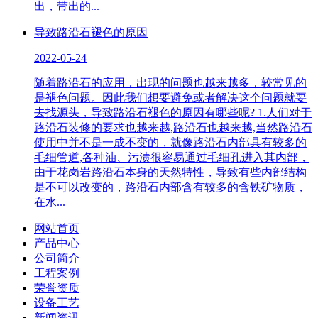
出，带出的...
导致路沿石褪色的原因
2022-05-24
随着路沿石的应用，出现的问题也越来越多，较常见的
是褪色问题。因此我们想要避免或者解决这个问题就要
去找源头，导致路沿石褪色的原因有哪些呢? 1.人们对于
路沿石装修的要求也越来越,路沿石也越来越,当然路沿石
使用中并不是一成不变的，就像路沿石内部具有较多的
毛细管道,各种油、污渍很容易通过毛细孔进入其内部，
由于花岗岩路沿石本身的天然特性，导致有些内部结构
是不可以改变的，路沿石内部含有较多的含铁矿物质，
在水...
网站首页
产品中心
公司简介
工程案例
荣誉资质
设备工艺
新闻资讯